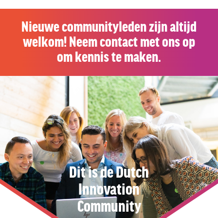
Nieuwe communityleden zijn altijd
welkom! Neem contact met ons op
om kennis te maken.
Dit is de Dutch
Innovation
Community