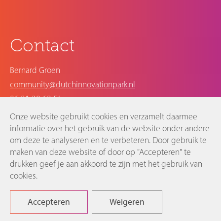
Contact
Bernard Groen
community@dutchinnovationpark.nl
06 21 20 62 51
Onze website gebruikt cookies en verzamelt daarmee
Dutch Innovation Factory
informatie over het gebruik van de website onder andere
om deze te analyseren en te verbeteren. Door gebruik te
Bleiswijkseweg 37
maken van deze website of door op "Accepteren" te
2712 PB Zoetermeer
drukken geef je aan akkoord te zijn met het gebruik van
cookies.
©2026 Dutch Innovation Park |
Disclaimer en privacyverklaring
Accepteren
Weigeren