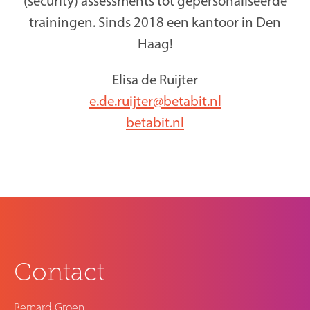
(security) assessments tot gepersonaliseerde
trainingen. Sinds 2018 een kantoor in Den
Haag!
Elisa de Ruijter
e.de.ruijter@betabit.nl
betabit.nl
Contact
Bernard Groen