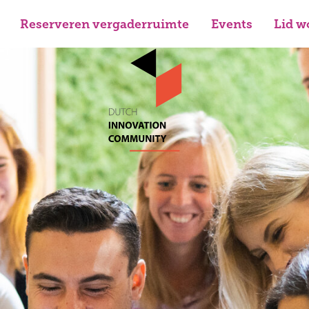
Reserveren vergaderruimte
Events
Lid w